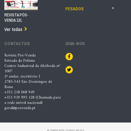
PESADOS
REVISTA PÓS-
VENDA 131
Ver todas
CONTACTOS
SIGA-NOS
Revista Pós-Venda
Estrada de Polima
Centro Industrial da Abóboda nº
1007
2º andar, escritório I
2785-543 São Domingos de
Rana
+351 218 068 949
+351 939 995 128 (Chamada para
a rede móvel nacional)
geral@posvenda.pt
© ORMP PÓS-VENDA MEDIA