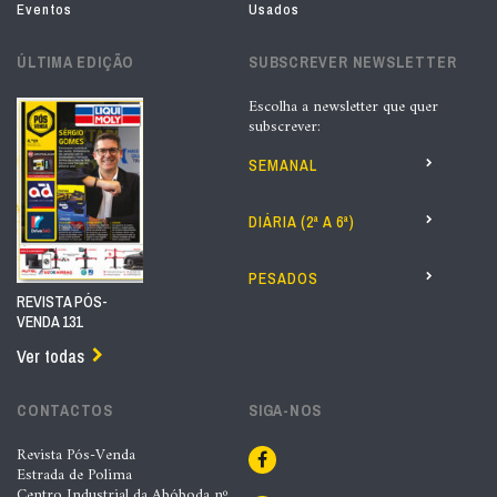
Eventos
Usados
ÚLTIMA EDIÇÃO
SUBSCREVER NEWSLETTER
Escolha a newsletter que quer
subscrever:
SEMANAL
DIÁRIA (2ª A 6ª)
PESADOS
REVISTA PÓS-
VENDA 131
Ver todas
CONTACTOS
SIGA-NOS
Revista Pós-Venda
Estrada de Polima
Centro Industrial da Abóboda nº