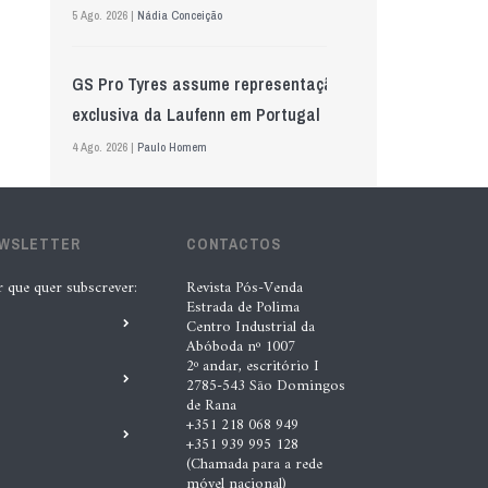
5 Ago. 2026 |
Nádia Conceição
GS Pro Tyres assume representação
exclusiva da Laufenn em Portugal
4 Ago. 2026 |
Paulo Homem
Wolf mostra nova geração de
EWSLETTER
lubrificantes, serviços e embalagens
CONTACTOS
na Automechanika
r que quer subscrever:
Revista Pós-Venda
Estrada de Polima
5 Ago. 2026 |
Nádia Conceição
Centro Industrial da
Abóboda nº 1007
2º andar, escritório I
Acionistas da AkzoNobel e da Axalta
2785-543 São Domingos
de Rana
aprovam fusão
+351 218 068 949
+351 939 995 128
6 Ago. 2026 |
Paulo Homem
(Chamada para a rede
móvel nacional)