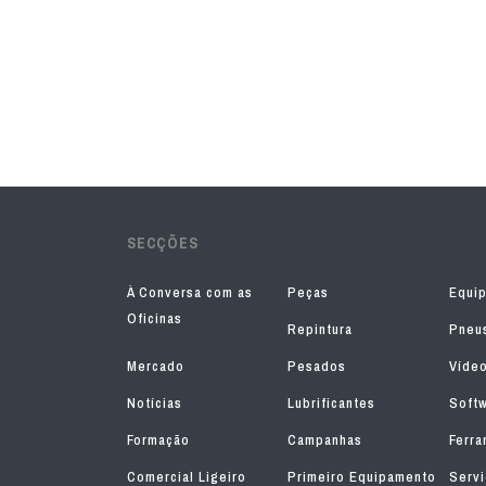
SECÇÕES
À Conversa com as
Peças
Equi
Oficinas
Repintura
Pneu
Mercado
Pesados
Víde
Notícias
Lubrificantes
Soft
Formação
Campanhas
Ferra
Comercial Ligeiro
Primeiro Equipamento
Serv