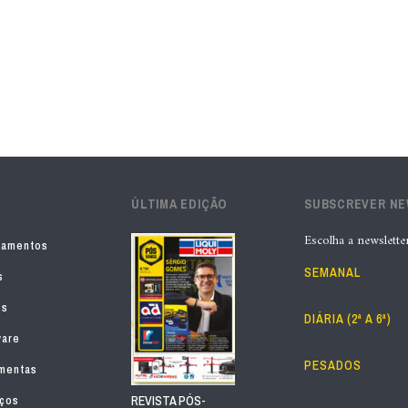
ÚLTIMA EDIÇÃO
SUBSCREVER N
Escolha a newslette
pamentos
SEMANAL
s
os
DIÁRIA (2ª A 6ª)
ware
PESADOS
mentas
iços
REVISTA PÓS-