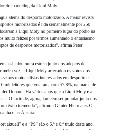
tor de marketing da Liqui Moly.
íngua alemã do desporto motorizado. A maior revista
desportos motorizados é lida semanalmente por 250
olocaram a Liqui Moly no primeiro lugar do pódio na
amos muito felizes por termos aumentado o entusiasmo
ptos de desportos motorizados”, afirma Peter
ém assinalou outra estreia junto dos adeptos de
imeira vez, a Liqui Moly arrecadou os votos dos
ge-se aos motociclistas interessados em desporto e
10 mil leitores que votaram, com 57,8%, na marca de
an der Donau. “Há vários anos que a Liqui Moly é a
stas. O facto de, agora, também ser popular junto dos
é um êxito tremendo”, afirmou Günter Hiermaier. O
manha e na Áustria.
t aktuell” e a “PS” são o 5.º e 6.º título deste ano.