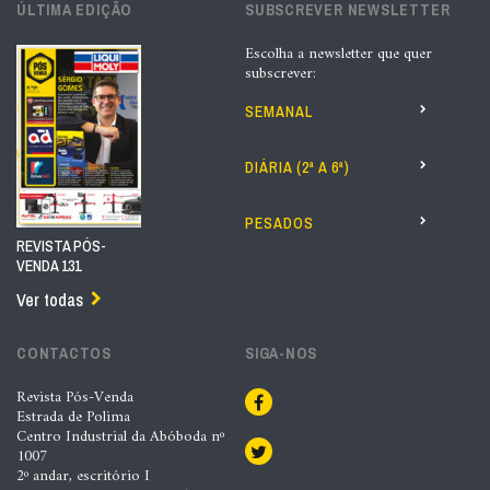
ÚLTIMA EDIÇÃO
SUBSCREVER NEWSLETTER
Escolha a newsletter que quer
subscrever:
SEMANAL
DIÁRIA (2ª A 6ª)
PESADOS
REVISTA PÓS-
VENDA 131
Ver todas
CONTACTOS
SIGA-NOS
Revista Pós-Venda
Estrada de Polima
Centro Industrial da Abóboda nº
1007
2º andar, escritório I