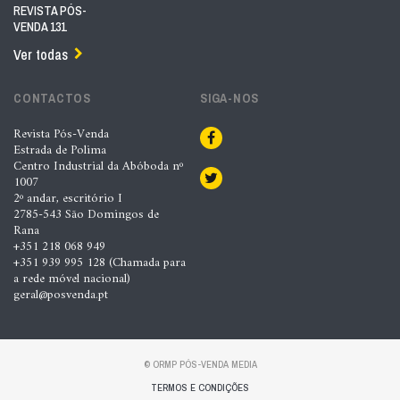
REVISTA PÓS-
VENDA 131
Ver todas
CONTACTOS
SIGA-NOS
Revista Pós-Venda
Estrada de Polima
Centro Industrial da Abóboda nº
1007
2º andar, escritório I
2785-543 São Domingos de
Rana
+351 218 068 949
+351 939 995 128 (Chamada para
a rede móvel nacional)
geral@posvenda.pt
© ORMP PÓS-VENDA MEDIA
TERMOS E CONDIÇÕES