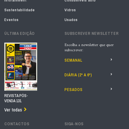
Infotainment
Consumíveis auto
Sustentabilidade
Vidros
Eventos
Usados
ÚLTIMA EDIÇÃO
SUBSCREVER NEWSLETTER
Escolha a newsletter que quer
subscrever:
SEMANAL
DIÁRIA (2ª A 6ª)
PESADOS
REVISTA PÓS-
VENDA 131
Ver todas
CONTACTOS
SIGA-NOS