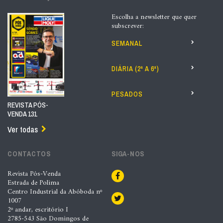
Escolha a newsletter que quer
subscrever:
SEMANAL
DIÁRIA (2ª A 6ª)
PESADOS
REVISTA PÓS-
VENDA 131
Ver todas
CONTACTOS
SIGA-NOS
Revista Pós-Venda
Estrada de Polima
Centro Industrial da Abóboda nº
1007
2º andar, escritório I
2785-543 São Domingos de