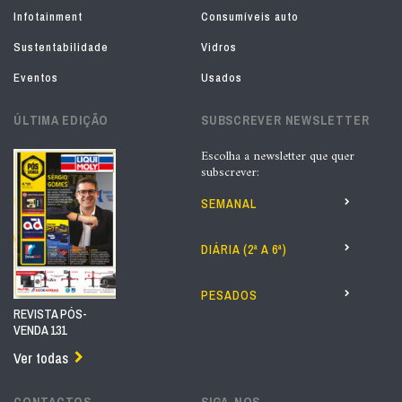
Infotainment
Consumíveis auto
Sustentabilidade
Vidros
Eventos
Usados
ÚLTIMA EDIÇÃO
SUBSCREVER NEWSLETTER
Escolha a newsletter que quer
subscrever:
SEMANAL
DIÁRIA (2ª A 6ª)
PESADOS
REVISTA PÓS-
VENDA 131
Ver todas
CONTACTOS
SIGA-NOS