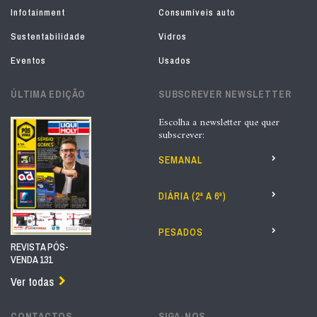
Infotainment
Consumíveis auto
Sustentabilidade
Vidros
Eventos
Usados
ÚLTIMA EDIÇÃO
SUBSCREVER NEWSLETTER
Escolha a newsletter que quer
subscrever:
SEMANAL
DIÁRIA (2ª A 6ª)
PESADOS
REVISTA PÓS-
VENDA 131
Ver todas
CONTACTOS
SIGA-NOS