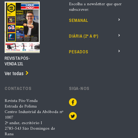
Escolha a newsletter que quer
subscrever:
SEMANAL
DIÁRIA (2ª A 6ª)
PESADOS
REVISTA PÓS-
VENDA 131
Ver todas
CONTACTOS
SIGA-NOS
Revista Pós-Venda
Estrada de Polima
Centro Industrial da Abóboda nº
1007
2º andar, escritório I
2785-543 São Domingos de
Rana