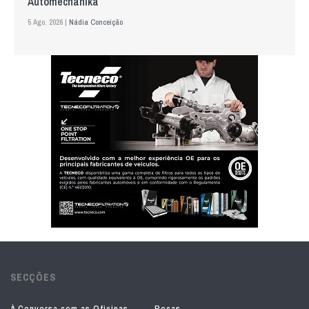
Automechanika
5 Ago. 2026 |
Nádia Conceição
SECÇÕES
À Conversa com as Oficinas
Peças