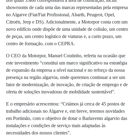
dos quais 3.400 correspondem à área de construção, inclui
showrooms de cada uma das marcas representadas pela empresa
no Algarve (Fiat/Fiat Profissional, Abarth, Peugeot, Opel,
Citroën, Jeep e DS). Adicionalmente, a Motorpor conta com um
novo edifício onde dispõe de uma unidade de colisão, um centro
de peças, um centro logístico de viaturas e, a curto prazo, um
centro de formação, com o CEPRA.
O CEO da Motorpor, Manuel Coutinho, referiu na ocasião que
este investimento “constitui um marco significativo na estratégia
de expansão da empresa a nível nacional e no reforço da nossa
presença na região algarvia, onde queremos continuar a ser um
fator de modernização, de inovação, de criação de emprego e de
oferta de soluções inovadoras de mobilidade sustentável”.
E o empresário acrescentou: “Criámos já cerca de 45 postos de
trabalho adicionais no Algarve e, em breve, teremos novidades
em Portimão, com o objetivo de dotar o Barlavento algarvio das
instalações e condições de serviço mais adaptadas às
necessidades dos nossos clientes”.