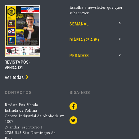
Escolha a newsletter que quer
subscrever:
SEMANAL
DIÁRIA (2ª A 6ª)
PESADOS
REVISTA PÓS-
VENDA 131
Ver todas
CONTACTOS
SIGA-NOS
Revista Pós-Venda
Estrada de Polima
Centro Industrial da Abóboda nº
1007
2º andar, escritório I
2785-543 São Domingos de
Rana