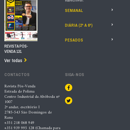
subscrever:
SEMANAL
DIÁRIA (2ª A 6ª)
PESADOS
REVISTA PÓS-
VENDA 131
Ver todas
CONTACTOS
SIGA-NOS
Revista Pós-Venda
Estrada de Polima
Centro Industrial da Abóboda nº
1007
2º andar, escritório I
2785-543 São Domingos de
Rana
+351 218 068 949
+351 939 995 128 (Chamada para