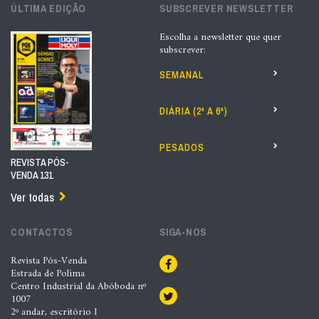
ÚLTIMA EDIÇÃO
SUBSCREVER NEWSLETTER
Escolha a newsletter que quer
subscrever:
SEMANAL
DIÁRIA (2ª A 6ª)
PESADOS
REVISTA PÓS-
VENDA 131
Ver todas
CONTACTOS
SIGA-NOS
Revista Pós-Venda
Estrada de Polima
Centro Industrial da Abóboda nº
1007
2º andar, escritório I