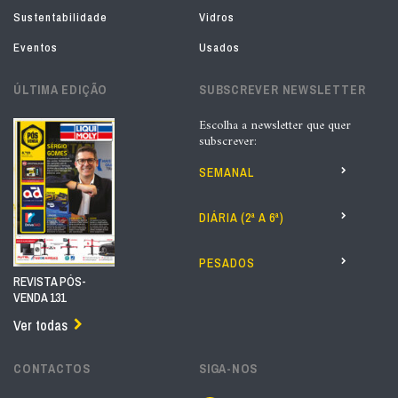
Sustentabilidade
Vidros
Eventos
Usados
ÚLTIMA EDIÇÃO
SUBSCREVER NEWSLETTER
Escolha a newsletter que quer
subscrever:
SEMANAL
DIÁRIA (2ª A 6ª)
PESADOS
REVISTA PÓS-
VENDA 131
Ver todas
CONTACTOS
SIGA-NOS