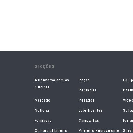
SECÇÕES
À Conversa com as
Peças
Equi
Oficinas
Repintura
Pneu
Mercado
Pesados
Víde
Notícias
Lubrificantes
Soft
Formação
Campanhas
Ferra
Comercial Ligeiro
Primeiro Equipamento
Serv