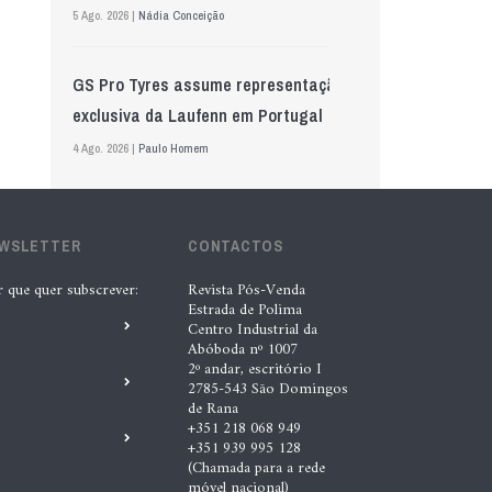
5 Ago. 2026 |
Nádia Conceição
GS Pro Tyres assume representação
exclusiva da Laufenn em Portugal
4 Ago. 2026 |
Paulo Homem
Wolf mostra nova geração de
EWSLETTER
lubrificantes, serviços e embalagens
CONTACTOS
na Automechanika
r que quer subscrever:
Revista Pós-Venda
Estrada de Polima
5 Ago. 2026 |
Nádia Conceição
Centro Industrial da
Abóboda nº 1007
2º andar, escritório I
“A INDASA procura ajudar os seus
2785-543 São Domingos
de Rana
clientes a identificar oportunidades
+351 218 068 949
de melhoria ao longo de todo o
+351 939 995 128
(Chamada para a rede
processo de reparação””, Tiago
móvel nacional)