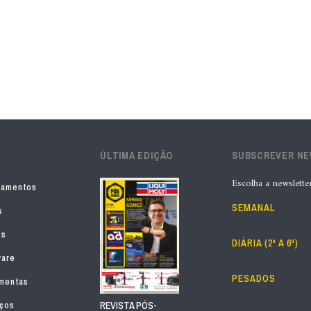
ÚLTIMA EDIÇÃO
SUBSCREVER N
Escolha a newslette
pamentos
SEMANAL
s
os
DIÁRIA (2ª A 6ª)
ware
PESADOS
mentas
iços
REVISTA PÓS-