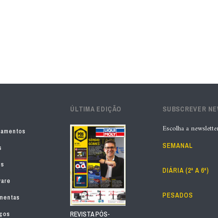
ÚLTIMA EDIÇÃO
SUBSCREVER N
Escolha a newslette
pamentos
SEMANAL
s
os
DIÁRIA (2ª A 6ª)
ware
PESADOS
mentas
iços
REVISTA PÓS-