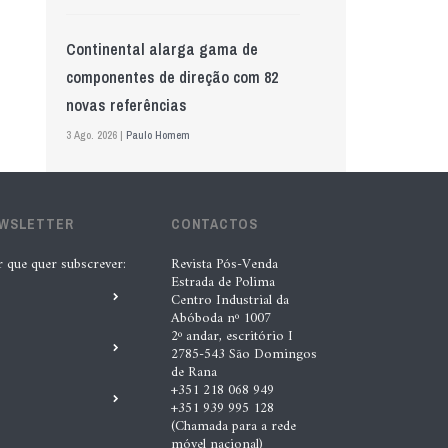
Continental alarga gama de
componentes de direção com 82
novas referências
3 Ago. 2026 |
Paulo Homem
Mewa aposta na IA para automatizar
EWSLETTER
controlo de qualidade
CONTACTOS
5 Ago. 2026 |
Nádia Conceição
r que quer subscrever:
Revista Pós-Venda
Estrada de Polima
Centro Industrial da
Abóboda nº 1007
GS Pro Tyres assume representação
2º andar, escritório I
exclusiva da Laufenn em Portugal
2785-543 São Domingos
de Rana
4 Ago. 2026 |
Paulo Homem
+351 218 068 949
+351 939 995 128
(Chamada para a rede
Wolf mostra nova geração de
móvel nacional)