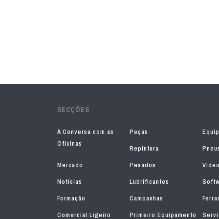
SECÇÕES
À Conversa com as
Peças
Equi
Oficinas
Repintura
Pneu
Mercado
Pesados
Víde
Notícias
Lubrificantes
Soft
Formação
Campanhas
Ferra
Comercial Ligeiro
Primeiro Equipamento
Serv