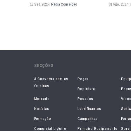
18 Set. 2025 |
Nádia Conceição
31 Ago. 2017 |
SECÇÕES
À Conversa com as
Peças
Equi
Oficinas
Repintura
Pneu
Mercado
Pesados
Víde
Notícias
Lubrificantes
Soft
Formação
Campanhas
Ferra
Comercial Ligeiro
Primeiro Equipamento
Serv