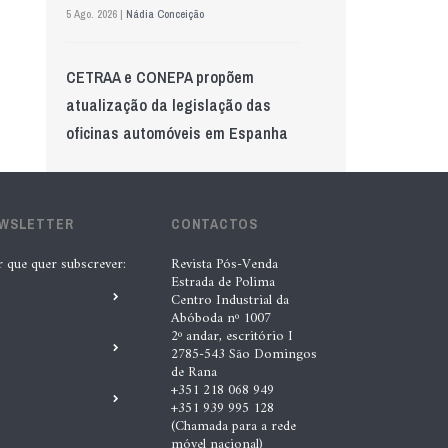
5 Ago. 2026 |
Nádia Conceição
CETRAA e CONEPA propõem
atualização da legislação das
oficinas automóveis em Espanha
6 Ago. 2026 |
Nádia Conceição
EWSLETTER
Wolf mostra nova geração de
CONTACTOS
lubrificantes, serviços e embalagens
r que quer subscrever:
Revista Pós-Venda
Estrada de Polima
na Automechanika
Centro Industrial da
5 Ago. 2026 |
Nádia Conceição
Abóboda nº 1007
2º andar, escritório I
2785-543 São Domingos
de Rana
GS Pro Tyres assume representação
+351 218 068 949
exclusiva da Laufenn em Portugal
+351 939 995 128
(Chamada para a rede
4 Ago. 2026 |
Paulo Homem
móvel nacional)