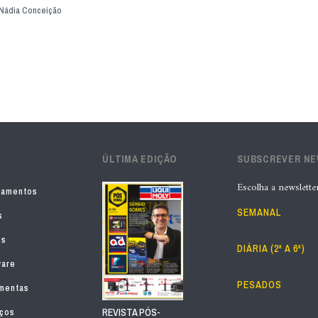
Nádia Conceição
ÚLTIMA EDIÇÃO
SUBSCREVER N
Escolha a newslette
pamentos
SEMANAL
s
os
DIÁRIA (2ª A 6ª)
ware
PESADOS
mentas
iços
REVISTA PÓS-