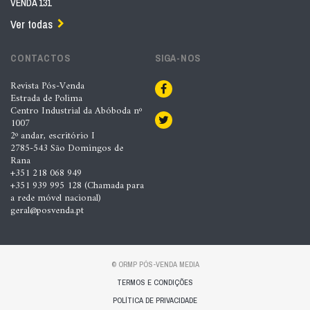
VENDA 131
Ver todas
CONTACTOS
SIGA-NOS
Revista Pós-Venda
Estrada de Polima
Centro Industrial da Abóboda nº
1007
2º andar, escritório I
2785-543 São Domingos de
Rana
+351 218 068 949
+351 939 995 128 (Chamada para
a rede móvel nacional)
geral@posvenda.pt
© ORMP PÓS-VENDA MEDIA
TERMOS E CONDIÇÕES
POLÍTICA DE PRIVACIDADE