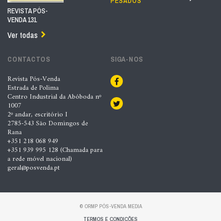
PESADOS
REVISTA PÓS-
VENDA 131
Ver todas
CONTACTOS
SIGA-NOS
Revista Pós-Venda
Estrada de Polima
Centro Industrial da Abóboda nº
1007
2º andar, escritório I
2785-543 São Domingos de
Rana
+351 218 068 949
+351 939 995 128 (Chamada para
a rede móvel nacional)
geral@posvenda.pt
© ORMP PÓS-VENDA MEDIA
TERMOS E CONDIÇÕES