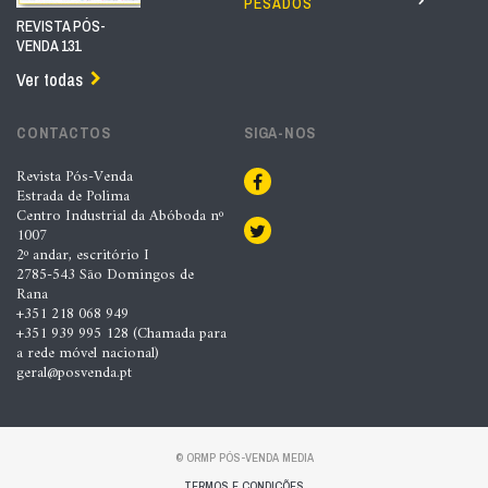
PESADOS
REVISTA PÓS-
VENDA 131
Ver todas
CONTACTOS
SIGA-NOS
Revista Pós-Venda
Estrada de Polima
Centro Industrial da Abóboda nº
1007
2º andar, escritório I
2785-543 São Domingos de
Rana
+351 218 068 949
+351 939 995 128 (Chamada para
a rede móvel nacional)
geral@posvenda.pt
© ORMP PÓS-VENDA MEDIA
TERMOS E CONDIÇÕES