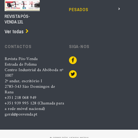
PESADOS
REVISTA PÓS-
VENDA 131
Ver todas
CONTACTOS
SIGA-NOS
Revista Pós-Venda
Estrada de Polima
Centro Industrial da Abóboda nº
1007
2º andar, escritório I
2785-543 São Domingos de
Rana
+351 218 068 949
+351 939 995 128 (Chamada para
a rede móvel nacional)
geral@posvenda.pt