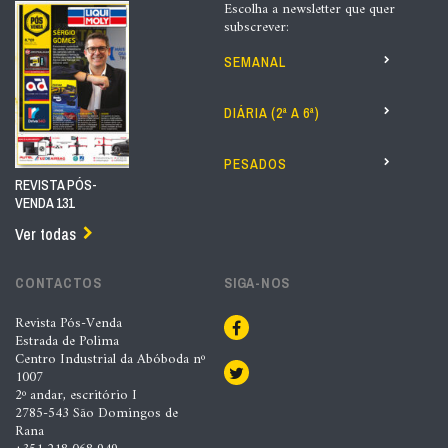
Escolha a newsletter que quer
subscrever:
SEMANAL
DIÁRIA (2ª A 6ª)
PESADOS
REVISTA PÓS-
VENDA 131
Ver todas
CONTACTOS
SIGA-NOS
Revista Pós-Venda
Estrada de Polima
Centro Industrial da Abóboda nº
1007
2º andar, escritório I
2785-543 São Domingos de
Rana