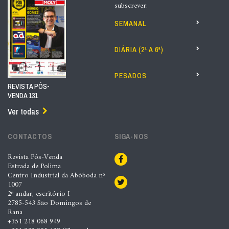
subscrever:
SEMANAL
DIÁRIA (2ª A 6ª)
PESADOS
REVISTA PÓS-
VENDA 131
Ver todas
CONTACTOS
SIGA-NOS
Revista Pós-Venda
Estrada de Polima
Centro Industrial da Abóboda nº
1007
2º andar, escritório I
2785-543 São Domingos de
Rana
+351 218 068 949