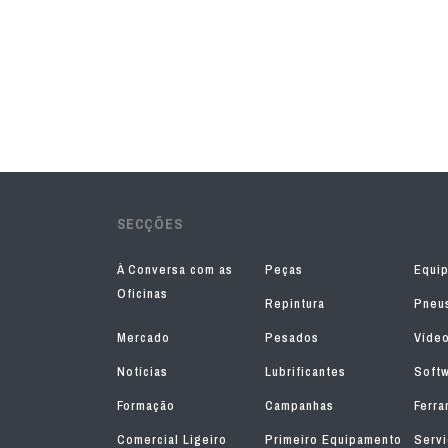
SECÇÕES
À Conversa com as
Peças
Equi
Oficinas
Repintura
Pneu
Mercado
Pesados
Víde
Notícias
Lubrificantes
Soft
Formação
Campanhas
Ferra
Comercial Ligeiro
Primeiro Equipamento
Serv