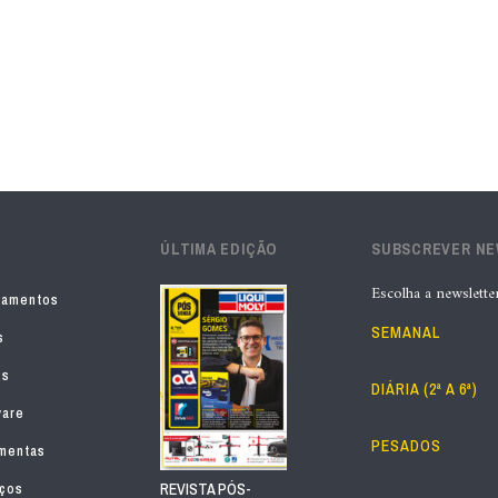
ÚLTIMA EDIÇÃO
SUBSCREVER N
Escolha a newslette
pamentos
SEMANAL
s
os
DIÁRIA (2ª A 6ª)
ware
PESADOS
mentas
iços
REVISTA PÓS-