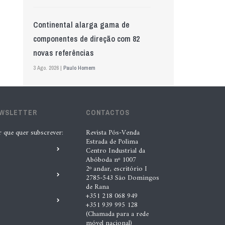
Continental alarga gama de
componentes de direção com 82
novas referências
3 Ago. 2026 |
Paulo Homem
Mewa aposta na IA para automatizar
EWSLETTER
controlo de qualidade
CONTACTOS
5 Ago. 2026 |
Nádia Conceição
r que quer subscrever:
Revista Pós-Venda
Estrada de Polima
Centro Industrial da
Abóboda nº 1007
GS Pro Tyres assume representação
2º andar, escritório I
exclusiva da Laufenn em Portugal
2785-543 São Domingos
de Rana
4 Ago. 2026 |
Paulo Homem
+351 218 068 949
+351 939 995 128
(Chamada para a rede
“A INDASA procura ajudar os seus
móvel nacional)