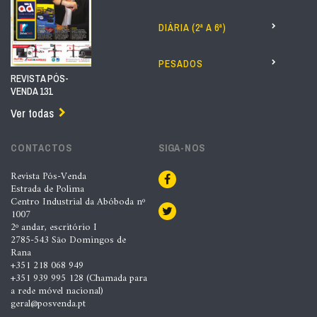
DIÁRIA (2ª A 6ª)
PESADOS
REVISTA PÓS-
VENDA 131
Ver todas
CONTACTOS
SIGA-NOS
Revista Pós-Venda
Estrada de Polima
Centro Industrial da Abóboda nº
1007
2º andar, escritório I
2785-543 São Domingos de
Rana
+351 218 068 949
+351 939 995 128 (Chamada para
a rede móvel nacional)
geral@posvenda.pt