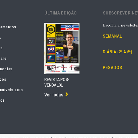
ÚLTIMA EDIÇÃO
SUBSCREVER N
Escolha a newslette
pamentos
SEMANAL
s
os
DIÁRIA (2ª A 6ª)
ware
PESADOS
mentas
iços
REVISTA PÓS-
VENDA 131
míveis auto
Ver todas
tos