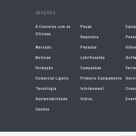
SECÇÕES
À Conversa com as
Peças
Equi
Oficinas
Repintura
Pneu
Mercado
Pesados
Víde
Notícias
Lubrificantes
Soft
Formação
Campanhas
Ferra
Comercial Ligeiro
Primeiro Equipamento
Serv
Tecnologia
Infotainment
Consu
Sustentabilidade
Vidros
Even
Usados