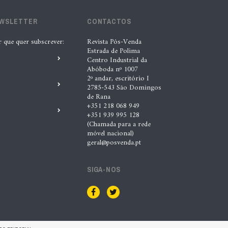
B-Parts expande operação para a
EWSLETTER
CONTACTOS
Polónia
r que quer subscrever:
Revista Pós-Venda
4 Ago. 2026 |
Nádia Conceição
Estrada de Polima
Centro Industrial da
Abóboda nº 1007
2º andar, escritório I
2785-543 São Domingos
de Rana
+351 218 068 949
+351 939 995 128
(Chamada para a rede
móvel nacional)
geral@posvenda.pt
SIGA-NOS