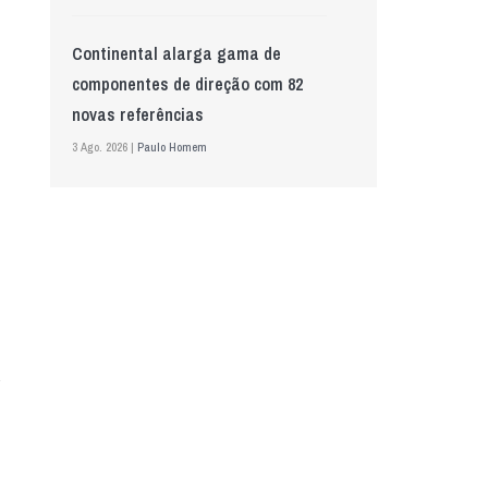
Continental alarga gama de
componentes de direção com 82
novas referências
3 Ago. 2026 |
Paulo Homem
Mewa aposta na IA para automatizar
controlo de qualidade
5 Ago. 2026 |
Nádia Conceição
GS Pro Tyres assume representação
exclusiva da Laufenn em Portugal
4 Ago. 2026 |
Paulo Homem
“A INDASA procura ajudar os seus