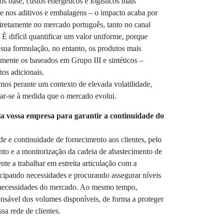
s base, custos energéticos e logísticos mais
e nos aditivos e embalagens – o impacto acaba por
 diretamente no mercado português, tanto no canal
 É difícil quantificar um valor uniforme, porque
 sua formulação, no entanto, os produtos mais
mente os baseados em Grupo III e sintéticos –
os adicionais.
os perante um contexto de elevada volatilidade,
tar-se à medida que o mercado evolui.
la vossa empresa para garantir a continuidade do
ade e continuidade de fornecimento aos clientes, pelo
nto e a monitorização da cadeia de abastecimento de
e a trabalhar em estreita articulação com a
cipando necessidades e procurando assegurar níveis
 necessidades do mercado. Ao mesmo tempo,
sável dos volumes disponíveis, de forma a proteger
sa rede de clientes.