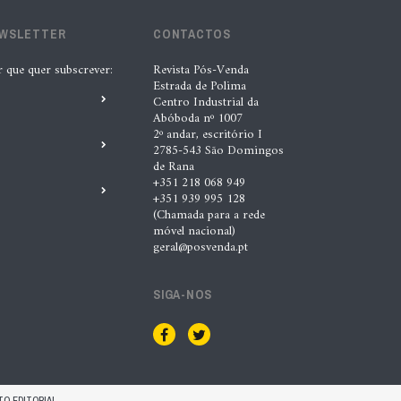
lubrificantes, serviços e embalagens
EWSLETTER
CONTACTOS
na Automechanika
r que quer subscrever:
Revista Pós-Venda
5 Ago. 2026 |
Nádia Conceição
Estrada de Polima
Centro Industrial da
Abóboda nº 1007
“A INDASA procura ajudar os seus
2º andar, escritório I
2785-543 São Domingos
clientes a identificar oportunidades
de Rana
de melhoria ao longo de todo o
+351 218 068 949
+351 939 995 128
processo de reparação””, Tiago
(Chamada para a rede
Matias, INDASA
móvel nacional)
geral@posvenda.pt
4 Ago. 2026 |
Nádia Conceição
SIGA-NOS
Automechanika marca nova fase da
expansão europeia da XTOOL
3 Ago. 2026 |
Nádia Conceição
O EDITORIAL