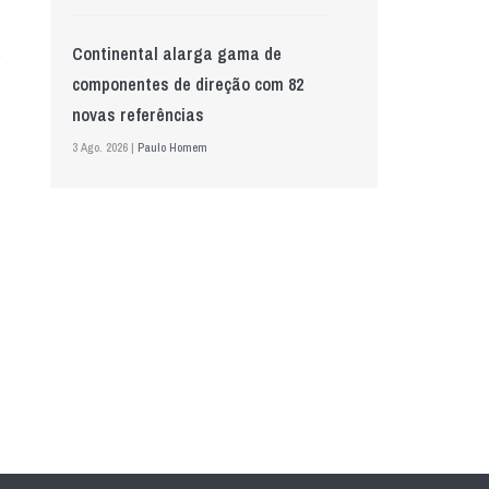
Continental alarga gama de
componentes de direção com 82
novas referências
3 Ago. 2026 |
Paulo Homem
Mewa aposta na IA para automatizar
controlo de qualidade
5 Ago. 2026 |
Nádia Conceição
GS Pro Tyres assume representação
exclusiva da Laufenn em Portugal
4 Ago. 2026 |
Paulo Homem
Wolf mostra nova geração de