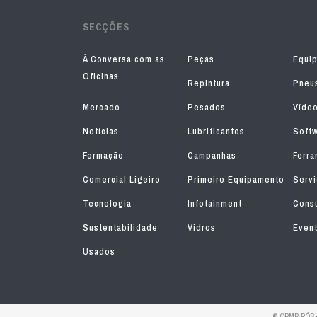
SECÇÕES
À Conversa com as
Peças
Equi
Oficinas
Repintura
Pneu
Mercado
Pesados
Víde
Notícias
Lubrificantes
Soft
Formação
Campanhas
Ferra
Comercial Ligeiro
Primeiro Equipamento
Serv
Tecnologia
Infotainment
Consu
Sustentabilidade
Vidros
Even
Usados
© ORMP PÓS