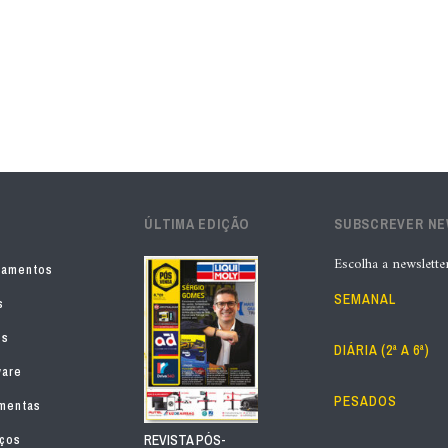
ÚLTIMA EDIÇÃO
SUBSCREVER N
Escolha a newslette
pamentos
SEMANAL
s
os
DIÁRIA (2ª A 6ª)
ware
PESADOS
mentas
iços
REVISTA PÓS-