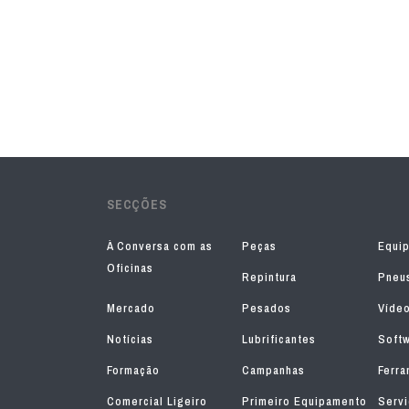
SECÇÕES
À Conversa com as
Peças
Equi
Oficinas
Repintura
Pneu
Mercado
Pesados
Víde
Notícias
Lubrificantes
Soft
Formação
Campanhas
Ferra
Comercial Ligeiro
Primeiro Equipamento
Serv