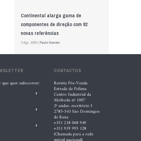
Continental alarga gama de
componentes de direção com 82
novas referências
3 Ago. 2026 |
Paulo Homem
Mewa aposta na IA para automatizar
EWSLETTER
controlo de qualidade
CONTACTOS
5 Ago. 2026 |
Nádia Conceição
r que quer subscrever:
Revista Pós-Venda
Estrada de Polima
Centro Industrial da
Abóboda nº 1007
GS Pro Tyres assume representação
2º andar, escritório I
exclusiva da Laufenn em Portugal
2785-543 São Domingos
de Rana
4 Ago. 2026 |
Paulo Homem
+351 218 068 949
+351 939 995 128
(Chamada para a rede
Wolf mostra nova geração de
móvel nacional)