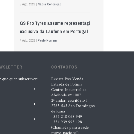
5 Ago. 2026 |
Nádia Conceição
GS Pro Tyres assume representação
exclusiva da Laufenn em Portugal
4 Ago. 2026 |
Paulo Homem
Wolf mostra nova geração de
EWSLETTER
lubrificantes, serviços e embalagens
CONTACTOS
na Automechanika
r que quer subscrever:
Revista Pós-Venda
Estrada de Polima
5 Ago. 2026 |
Nádia Conceição
Centro Industrial da
Abóboda nº 1007
2º andar, escritório I
Acionistas da AkzoNobel e da Axalta
2785-543 São Domingos
de Rana
aprovam fusão
+351 218 068 949
+351 939 995 128
6 Ago. 2026 |
Paulo Homem
(Chamada para a rede
móvel nacional)