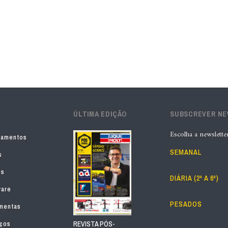
ÚLTIMA EDIÇÃO
SUBSCREVER N
Escolha a newslette
pamentos
SEMANAL
s
os
DIÁRIA (2ª A 6ª)
ware
PESADOS
mentas
iços
REVISTA PÓS-