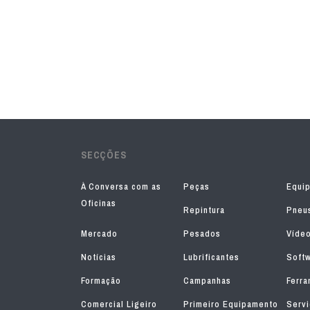
SECÇÕES
À Conversa com as
Peças
Equi
Oficinas
Repintura
Pneu
Mercado
Pesados
Víde
Notícias
Lubrificantes
Soft
Formação
Campanhas
Ferra
Comercial Ligeiro
Primeiro Equipamento
Serv