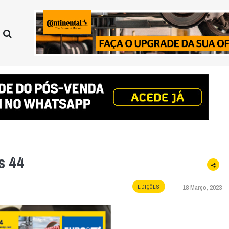
s 44
18 Março, 2023
EDIÇÕES