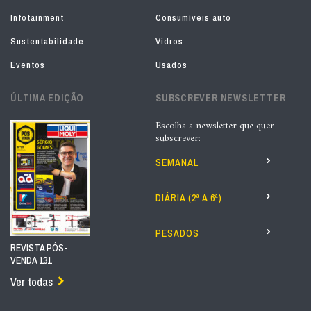
Infotainment
Consumíveis auto
Sustentabilidade
Vidros
Eventos
Usados
ÚLTIMA EDIÇÃO
SUBSCREVER NEWSLETTER
Escolha a newsletter que quer
subscrever:
SEMANAL
DIÁRIA (2ª A 6ª)
PESADOS
REVISTA PÓS-
VENDA 131
Ver todas