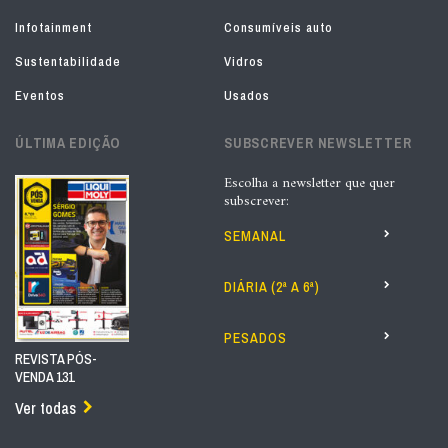
Infotainment
Consumíveis auto
Sustentabilidade
Vidros
Eventos
Usados
ÚLTIMA EDIÇÃO
SUBSCREVER NEWSLETTER
Escolha a newsletter que quer
subscrever:
SEMANAL
DIÁRIA (2ª A 6ª)
PESADOS
REVISTA PÓS-
VENDA 131
Ver todas