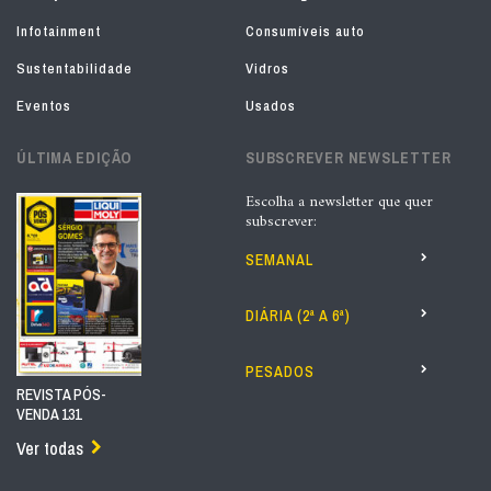
Infotainment
Consumíveis auto
Sustentabilidade
Vidros
Eventos
Usados
ÚLTIMA EDIÇÃO
SUBSCREVER NEWSLETTER
Escolha a newsletter que quer
subscrever:
SEMANAL
DIÁRIA (2ª A 6ª)
PESADOS
REVISTA PÓS-
VENDA 131
Ver todas