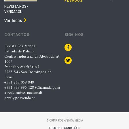
PESADOS
REVISTA PÓS-
VENDA 131
Ver todas
CONTACTOS
SIGA-NOS
Revista Pós-Venda
Estrada de Polima
Centro Industrial da Abóboda nº
1007
2º andar, escritório I
2785-543 São Domingos de
Rana
+351 218 068 949
+351 939 995 128 (Chamada para
a rede móvel nacional)
geral@posvenda.pt
© ORMP PÓS-VENDA MEDIA
TERMOS E CONDIÇÕES