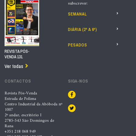
subscrever:
SEMANAL
DIÁRIA (2ª A 6ª)
PESADOS
REVISTA PÓS-
VENDA 131
Ver todas
CONTACTOS
SIGA-NOS
Revista Pós-Venda
Estrada de Polima
Centro Industrial da Abóboda nº
1007
2º andar, escritório I
2785-543 São Domingos de
Rana
+351 218 068 949