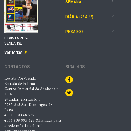
SEMANAL
DIÁRIA (2ª A 6ª)
PESADOS
REVISTA PÓS-
VENDA 131
Ver todas
CONTACTOS
SIGA-NOS
Revista Pós-Venda
Estrada de Polima
Centro Industrial da Abóboda nº
1007
2º andar, escritório I
2785-543 São Domingos de
Rana
+351 218 068 949
+351 939 995 128 (Chamada para
a rede móvel nacional)