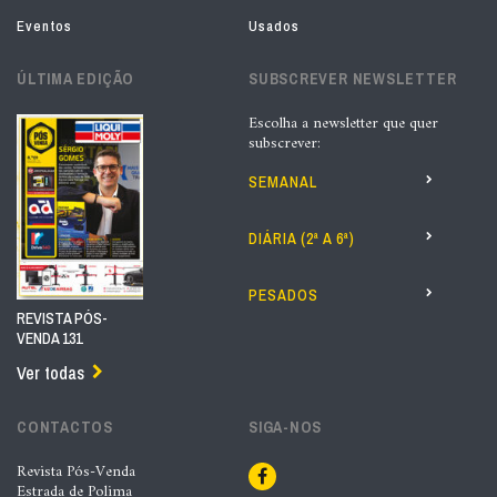
Eventos
Usados
ÚLTIMA EDIÇÃO
SUBSCREVER NEWSLETTER
Escolha a newsletter que quer
subscrever:
SEMANAL
DIÁRIA (2ª A 6ª)
PESADOS
REVISTA PÓS-
VENDA 131
Ver todas
CONTACTOS
SIGA-NOS
Revista Pós-Venda
Estrada de Polima