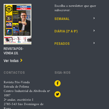
Escolha a newsletter que quer
subscrever:
SEMANAL
DIÁRIA (2ª A 6ª)
PESADOS
REVISTA PÓS-
VENDA 131
Ver todas
CONTACTOS
SIGA-NOS
Revista Pós-Venda
Estrada de Polima
Centro Industrial da Abóboda nº
1007
2º andar, escritório I
2785-543 São Domingos de
Rana