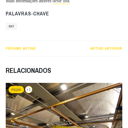
Mais informações através
deste link
PALAVRAS-CHAVE
SKF
PRÓXIMO ARTIGO
ARTIGO ANTERIOR
RELACIONADOS
+ 1
PEÇAS