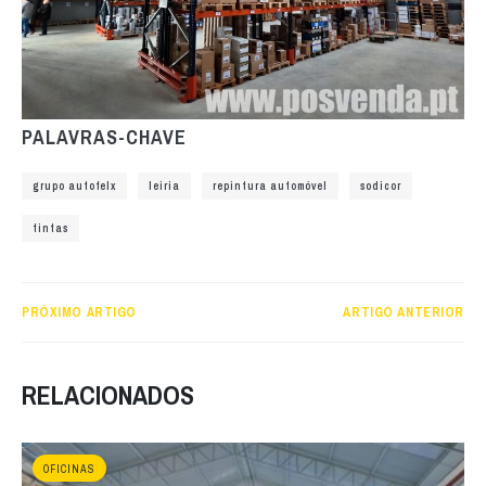
PALAVRAS-CHAVE
grupo autofelx
leiria
repintura automóvel
sodicor
tintas
PRÓXIMO ARTIGO
ARTIGO ANTERIOR
RELACIONADOS
OFICINAS