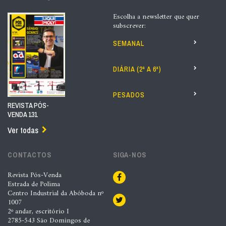
Escolha a newsletter que quer
subscrever:
SEMANAL
DIÁRIA (2ª A 6ª)
PESADOS
REVISTA PÓS-
VENDA 131
Ver todas
CONTACTOS
SIGA-NOS
Revista Pós-Venda
Estrada de Polima
Centro Industrial da Abóboda nº
1007
2º andar, escritório I
2785-543 São Domingos de