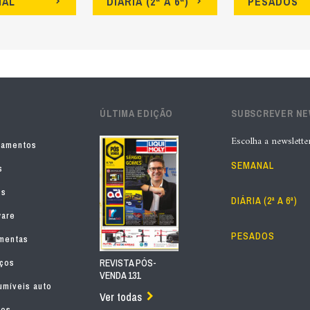
NAL
DIÁRIA (2ª A 6ª)
PESADOS
ÚLTIMA EDIÇÃO
SUBSCREVER N
Escolha a newslette
pamentos
SEMANAL
s
os
DIÁRIA (2ª A 6ª)
ware
PESADOS
mentas
iços
REVISTA PÓS-
VENDA 131
míveis auto
Ver todas
tos