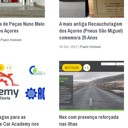
ta de Peças Nuno Melo
A mais antiga Recauchutagem
os Açores
dos Açores (Pneus São Miguel)
comemora 25 Anos
|
Paulo Homem
30 Set. 2017 |
Paulo Homem
+ 1
+ 1
O
NOTÍCIAS
agas para as
Nex com presença reforçada
s Car Academy nos
nas ilhas