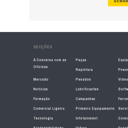
SEMA
SECÇÕES
À Conversa com as
Peças
Equi
Oficinas
Repintura
Pneu
Mercado
Pesados
Víde
Notícias
Lubrificantes
Soft
Formação
Campanhas
Ferra
Comercial Ligeiro
Primeiro Equipamento
Serv
Tecnologia
Infotainment
Consu
Sustentabilidade
Vidros
Even