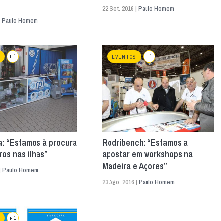
22 Set. 2016 |
Paulo Homem
|
Paulo Homem
+ 1
+ 1
EVENTOS
a: “Estamos à procura
Rodribench: “Estamos a
ros nas ilhas”
apostar em workshops na
Madeira e Açores”
|
Paulo Homem
23 Ago. 2016 |
Paulo Homem
+ 1