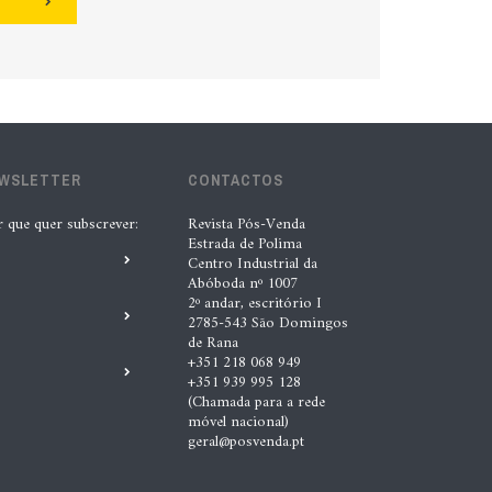
EWSLETTER
CONTACTOS
r que quer subscrever:
Revista Pós-Venda
Estrada de Polima
Centro Industrial da
Abóboda nº 1007
2º andar, escritório I
2785-543 São Domingos
de Rana
+351 218 068 949
+351 939 995 128
(Chamada para a rede
móvel nacional)
geral@posvenda.pt