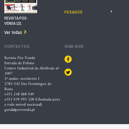
PESADOS
REVISTA PÓS-
VENDA 131
Ver todas
CONTACTOS
SIGA-NOS
Revista Pós-Venda
Estrada de Polima
Centro Industrial da Abóboda nº
1007
2º andar, escritório I
2785-543 São Domingos de
Rana
+351 218 068 949
+351 939 995 128 (Chamada para
a rede móvel nacional)
geral@posvenda.pt