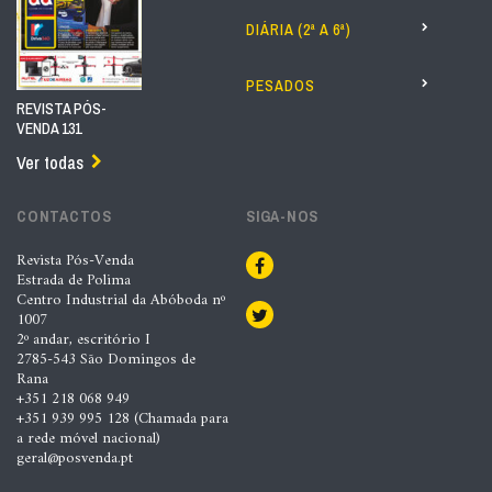
DIÁRIA (2ª A 6ª)
PESADOS
REVISTA PÓS-
VENDA 131
Ver todas
CONTACTOS
SIGA-NOS
Revista Pós-Venda
Estrada de Polima
Centro Industrial da Abóboda nº
1007
2º andar, escritório I
2785-543 São Domingos de
Rana
+351 218 068 949
+351 939 995 128 (Chamada para
a rede móvel nacional)
geral@posvenda.pt