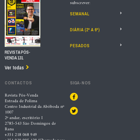
subscrever:
SEMANAL
DIÁRIA (2ª A 6ª)
PESADOS
REVISTA PÓS-
VENDA 131
Ver todas
CONTACTOS
SIGA-NOS
Revista Pós-Venda
Estrada de Polima
Centro Industrial da Abóboda nº
1007
2º andar, escritório I
2785-543 São Domingos de
Rana
+351 218 068 949