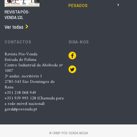
PESADOS
REVISTA PÓS-
VENDA 131
Ver todas
CONTACTOS
SIGA-NOS
Revista Pós-Venda
Estrada de Polima
Centro Industrial da Abóboda nº
1007
2º andar, escritório I
2785-543 São Domingos de
Rana
+351 218 068 949
+351 939 995 128 (Chamada para
a rede móvel nacional)
geral@posvenda.pt
© ORMP PÓS-VENDA MEDIA