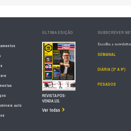
ÚLTIMA EDIÇÃO
SUBSCREVER N
Escolha a newslette
pamentos
SEMANAL
s
os
DIÁRIA (2ª A 6ª)
ware
PESADOS
mentas
iços
REVISTA PÓS-
VENDA 131
míveis auto
Ver todas
tos