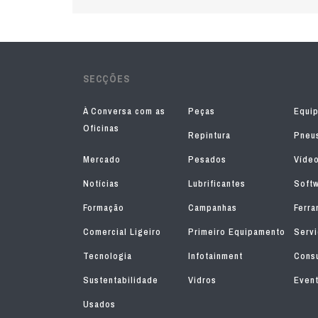
SECÇÕES
À Conversa com as
Peças
Equi
Oficinas
Repintura
Pneu
Mercado
Pesados
Víde
Notícias
Lubrificantes
Soft
Formação
Campanhas
Ferra
Comercial Ligeiro
Primeiro Equipamento
Serv
Tecnologia
Infotainment
Consu
Sustentabilidade
Vidros
Even
Usados