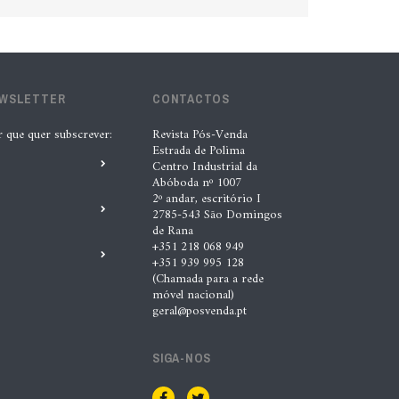
EWSLETTER
CONTACTOS
r que quer subscrever:
Revista Pós-Venda
Estrada de Polima
Centro Industrial da
Abóboda nº 1007
2º andar, escritório I
2785-543 São Domingos
de Rana
+351 218 068 949
+351 939 995 128
(Chamada para a rede
móvel nacional)
geral@posvenda.pt
SIGA-NOS