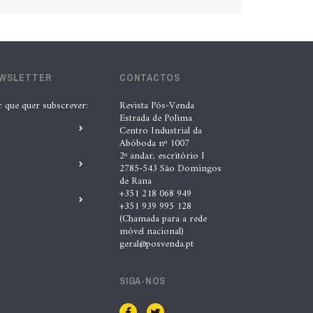
EWSLETTER
CONTACTOS
r que quer subscrever:
Revista Pós-Venda
Estrada de Polima
Centro Industrial da
Abóboda nº 1007
2º andar, escritório I
2785-543 São Domingos
de Rana
+351 218 068 949
+351 939 995 128
(Chamada para a rede
móvel nacional)
geral@posvenda.pt
SIGA-NOS