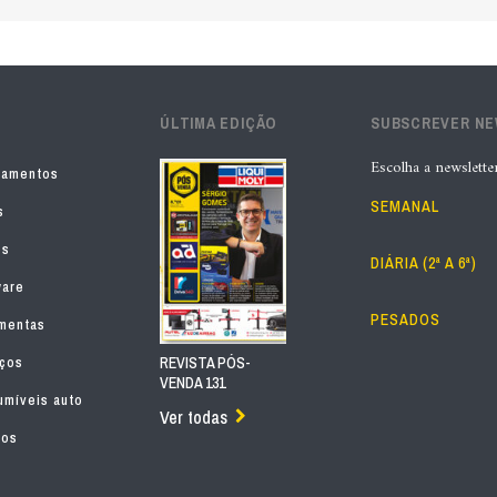
ÚLTIMA EDIÇÃO
SUBSCREVER N
Escolha a newslette
pamentos
SEMANAL
s
os
DIÁRIA (2ª A 6ª)
ware
PESADOS
mentas
iços
REVISTA PÓS-
VENDA 131
míveis auto
Ver todas
tos