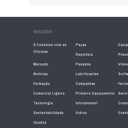
SECÇÕES
À Conversa com as
Peças
Equi
Oficinas
Repintura
Pneu
Mercado
Pesados
Víde
Notícias
Lubrificantes
Soft
Formação
Campanhas
Ferra
Comercial Ligeiro
Primeiro Equipamento
Serv
Tecnologia
Infotainment
Consu
Sustentabilidade
Vidros
Even
Usados