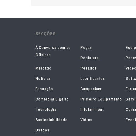
SECÇÕES
À Conversa com as
Peças
Equi
Oficinas
Repintura
Pneu
Mercado
Pesados
Víde
Notícias
Lubrificantes
Soft
Formação
Campanhas
Ferra
Comercial Ligeiro
Primeiro Equipamento
Serv
Tecnologia
Infotainment
Consu
Sustentabilidade
Vidros
Even
Usados