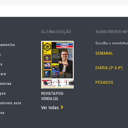
ÚLTIMA EDIÇÃO
SUBSCREVER N
Escolha a newslette
pamentos
SEMANAL
s
os
DIÁRIA (2ª A 6ª)
ware
PESADOS
mentas
iços
REVISTA PÓS-
VENDA 131
míveis auto
Ver todas
tos