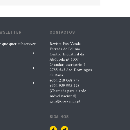
EWSLETTER
CONTACTOS
r que quer subscrever:
Revista Pós-Venda
Estrada de Polima
Centro Industrial da
Abóboda nº 1007
2º andar, escritório I
2785-543 São Domingos
de Rana
+351 218 068 949
+351 939 995 128
(Chamada para a rede
móvel nacional)
geral@posvenda.pt
SIGA-NOS