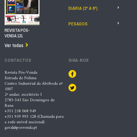
DIÁRIA (2ª A 6ª)
PESADOS
REVISTA PÓS-
VENDA 131
Ver todas
CONTACTOS
SIGA-NOS
Revista Pós-Venda
Estrada de Polima
Centro Industrial da Abóboda nº
1007
2º andar, escritório I
2785-543 São Domingos de
Rana
+351 218 068 949
+351 939 995 128 (Chamada para
a rede móvel nacional)
geral@posvenda.pt