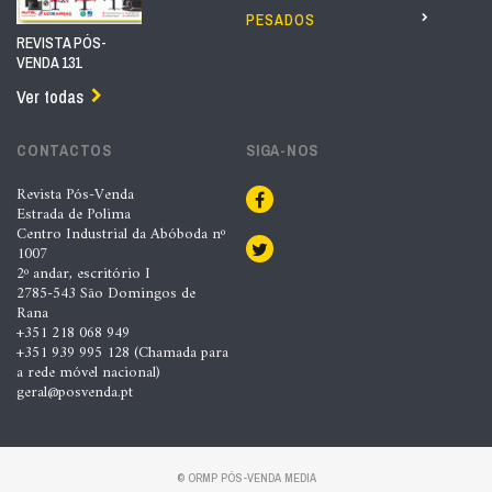
PESADOS
REVISTA PÓS-
VENDA 131
Ver todas
CONTACTOS
SIGA-NOS
Revista Pós-Venda
Estrada de Polima
Centro Industrial da Abóboda nº
1007
2º andar, escritório I
2785-543 São Domingos de
Rana
+351 218 068 949
+351 939 995 128 (Chamada para
a rede móvel nacional)
geral@posvenda.pt
© ORMP PÓS-VENDA MEDIA